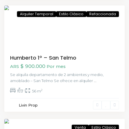
CABA
Alquiler Temporal
Estilo Clásico
Refaccionada
Humberto 1º – San Telmo
$ 900.000
ARS
Por mes
Se alquila departamento de 2 ambientes y medio,
amoblado – San Telmo Se ofrece en alquiler
...
2
1
1
56 m
San
Livin Prop
Telmo
,
CABA
Venta
Estilo Clásico