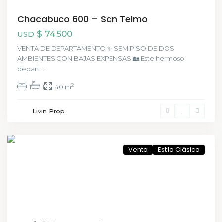
Chacabuco 600 – San Telmo
$ 74.500
USD
VENTA DE DEPARTAMENTO ✨ SEMIPISO DE DOS
AMBIENTES CON BAJAS EXPENSAS 🏡 Este hermoso
depart
...
2
1
1
40 m
San
Livin Prop
Telmo
,
CABA
Venta
Estilo Clásico