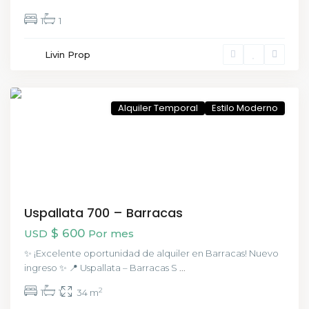
1
1
Livin Prop
Barracas
,
CABA
Alquiler Temporal
Estilo Moderno
Uspallata 700 – Barracas
$ 600
USD
Por mes
✨ ¡Excelente oportunidad de alquiler en Barracas! Nuevo
ingreso ✨ 📍 Uspallata – Barracas S
...
2
1
1
34 m