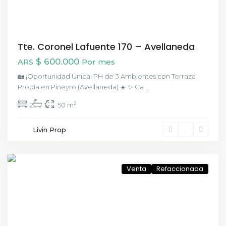
Tte. Coronel Lafuente 170 – Avellaneda
$ 600.000
ARS
Por mes
🏡 ¡Oportunidad Única! PH de 3 Ambientes con Terraza
Propia en Piñeyro (Avellaneda) ☀️ ✨ Ca
...
2
2
1
50 m
San
Livin Prop
Telmo
,
CABA
Venta
Refaccionada