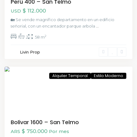
Perú 400 – San Telmo
$ 112.000
USD
🏡 Se vende magnífico departamento en un edificio
señorial, con un encantador parque arbola
...
2
1
2
58 m
San
Livin Prop
Telmo
,
CABA
Alquiler Temporal
Estilo Moderno
Bolivar 1600 – San Telmo
$ 750.000
ARS
Por mes