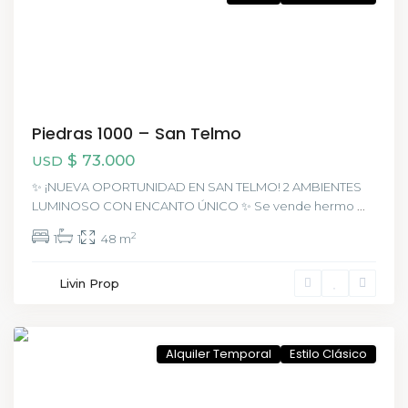
Piedras 1000 – San Telmo
$ 73.000
USD
✨ ¡NUEVA OPORTUNIDAD EN SAN TELMO! 2 AMBIENTES
LUMINOSO CON ENCANTO ÚNICO ✨ Se vende hermo
...
2
1
1
48 m
Pineyro
Livin Prop
,
Buenos
Aires
Alquiler Temporal
Estilo Clásico