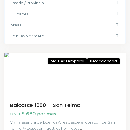
Estado / Provincia
Ciudades
Áreas
Lo nuevo primero
San
Telmo
Alquiler Temporal
Refaccionada
Balcarce 1000 – San Telmo
$ 680
USD
por mes
Viví la esencia de Buenos Aires desde el corazón de San
Telmo ✨ Descubrí nuestros hermosos
...