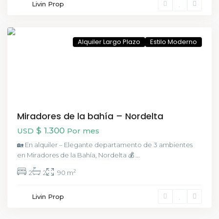
Livin Prop
Buenos
Aires
Alquiler Largo Plazo
Estilo Moderno
Miradores de la bahía – Nordelta
$ 1.300
USD
Por mes
🏡 En alquiler – Elegante departamento de 3 ambientes
en Miradores de la Bahía, Nordelta 💰
...
2
2
2
90 m
Livin Prop