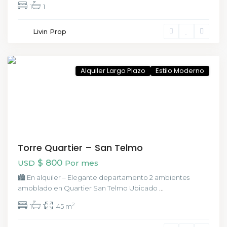
1
1
San
Livin Prop
Telmo
,
CABA
Alquiler Largo Plazo
Estilo Moderno
Torre Quartier – San Telmo
$ 800
USD
Por mes
🏙️ En alquiler – Elegante departamento 2 ambientes
amoblado en Quartier San Telmo Ubicado
...
2
1
1
45 m