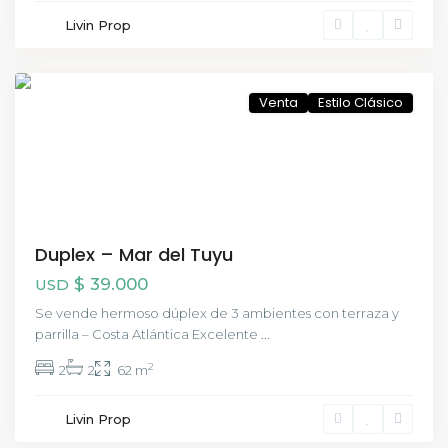
Livin Prop
Buenos
Aires
Venta
Estilo Clásico
Duplex – Mar del Tuyu
$ 39.000
USD
Se vende hermoso dúplex de 3 ambientes con terraza y
parrilla – Costa Atlántica Excelente
...
2
2
2
62 m
San
Livin Prop
Telmo
,