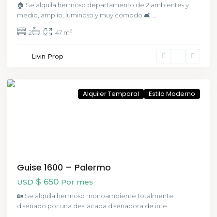
🏠 Se alquila hermoso departamento de 2 ambientes y
medio, amplio, luminoso y muy cómodo 🛋️
...
2
2
1
47 m
Livin Prop
Palermo
,
CABA
Alquiler Temporal
Estilo Moderno
Guise 1600 – Palermo
$ 650
USD
Por mes
🏡 Se alquila hermoso monoambiente totalmente
diseñado por una destacada diseñadora de inte
...