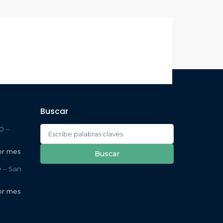
Buscar
0 –
or mes
Buscar
 – San
or mes