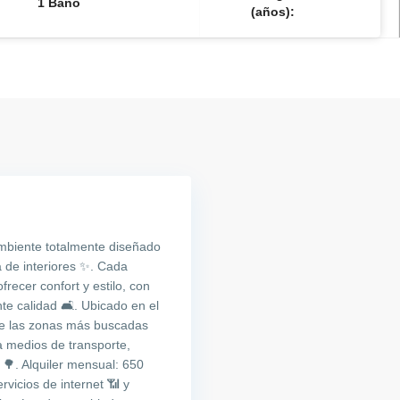
1 Baño
(años):
mbiente totalmente diseñado
 de interiores ✨. Cada
frecer confort y estilo, con
 calidad 🛋️. Ubicado en el
de las zonas más buscadas
a medios de transporte,
 🌳. Alquiler mensual: 650
vicios de internet 📶 y