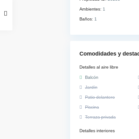
Ambientes:
1
Baños:
1
Comodidades y desta
Detalles al aire libre
Balcón
Jardín
Patio delantero
Piscina
Terraza privada
Detalles interiores