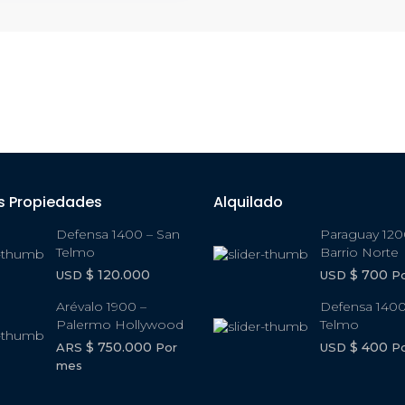
s Propiedades
Alquilado
Defensa 1400 – San
Paraguay 120
Telmo
Barrio Norte
$ 120.000
$ 700
USD
USD
P
Arévalo 1900 –
Defensa 1400
Palermo Hollywood
Telmo
$ 750.000
$ 400
ARS
Por
USD
P
mes