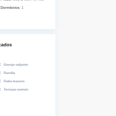
Dormitorios:
1
cados
Garaje adjunto
Parrilla
Patio trasero
Terraza común