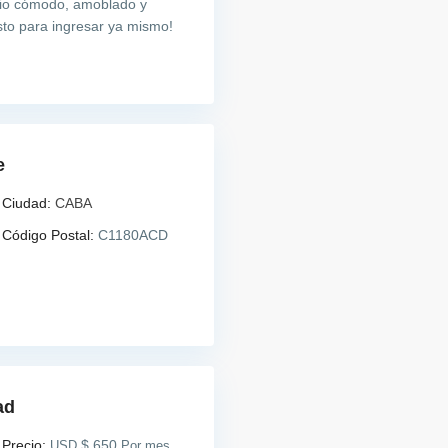
acio cómodo, amoblado y
sto para ingresar ya mismo!
e
Ciudad:
CABA
Código Postal:
C1180ACD
ad
Precio:
$ 650
USD
Por mes