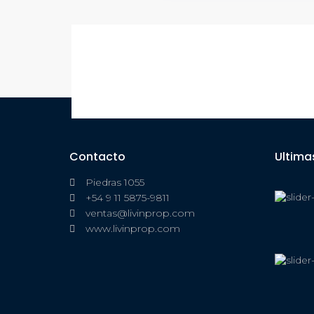
Contacto
Ultima
Piedras 1055
+54 9 11 5875-9811
ventas@livinprop.com
www.livinprop.com