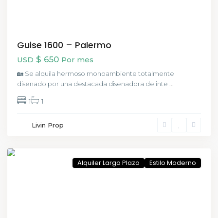
Guise 1600 – Palermo
$ 650
USD
Por mes
🏡 Se alquila hermoso monoambiente totalmente
diseñado por una destacada diseñadora de inte
...
1
1
San
Livin Prop
Telmo
,
CABA
Alquiler Largo Plazo
Estilo Moderno