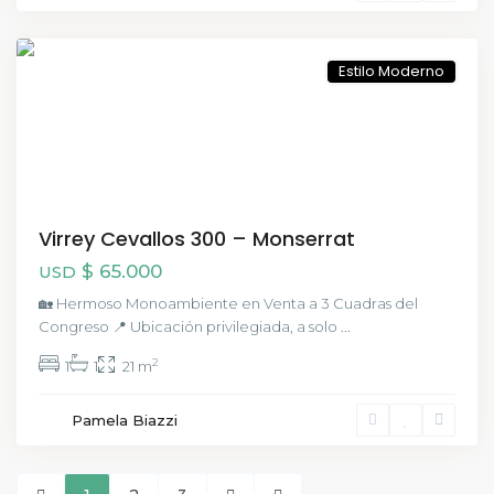
Buenos
Aires
Estilo Moderno
Virrey Cevallos 300 – Monserrat
$ 65.000
USD
🏡 Hermoso Monoambiente en Venta a 3 Cuadras del
Congreso 📍 Ubicación privilegiada, a solo
...
2
1
1
21 m
Pamela Biazzi