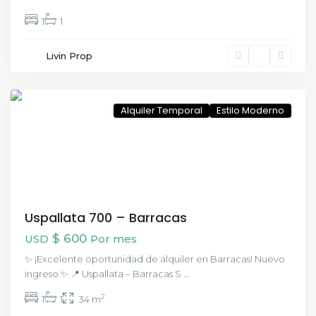
1
1
Livin Prop
Barracas
,
CABA
Alquiler Temporal
Estilo Moderno
Uspallata 700 – Barracas
$ 600
USD
Por mes
✨ ¡Excelente oportunidad de alquiler en Barracas! Nuevo
ingreso ✨ 📍 Uspallata – Barracas S
...
2
1
1
34 m