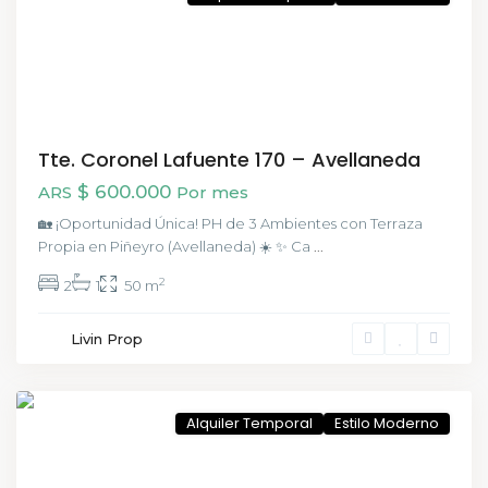
Tte. Coronel Lafuente 170 – Avellaneda
$ 600.000
ARS
Por mes
🏡 ¡Oportunidad Única! PH de 3 Ambientes con Terraza
Propia en Piñeyro (Avellaneda) ☀️ ✨ Ca
...
2
2
1
50 m
Livin Prop
Palermo
,
CABA
Alquiler Temporal
Estilo Moderno