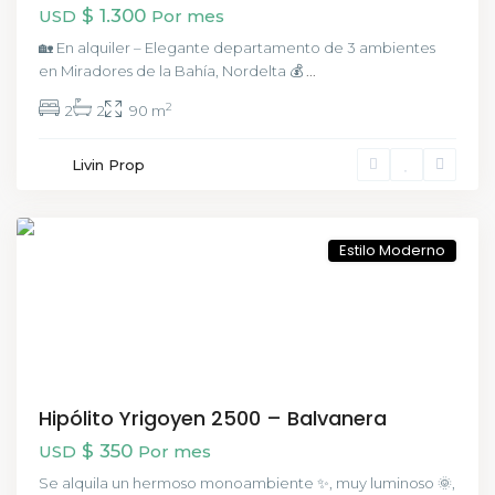
$ 1.300
USD
Por mes
🏡 En alquiler – Elegante departamento de 3 ambientes
en Miradores de la Bahía, Nordelta 💰
...
2
2
2
90 m
Balvanera
Livin Prop
,
Buenos
Aires
Estilo Moderno
Hipólito Yrigoyen 2500 – Balvanera
$ 350
USD
Por mes
Se alquila un hermoso monoambiente ✨, muy luminoso 🌞,