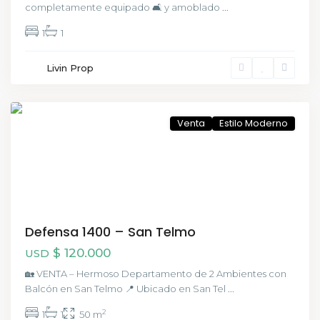
completamente equipado 🛋️ y amoblado
...
1
1
San
Livin Prop
Telmo
,
CABA
Venta
Estilo Moderno
Defensa 1400 – San Telmo
$ 120.000
USD
🏡 VENTA – Hermoso Departamento de 2 Ambientes con
Balcón en San Telmo 📍 Ubicado en San Tel
...
2
1
1
50 m