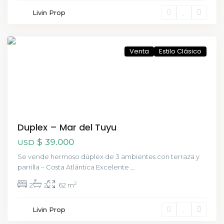
Livin Prop
Buenos
Aires
Venta
Estilo Clásico
Duplex – Mar del Tuyu
$ 39.000
USD
Se vende hermoso dúplex de 3 ambientes con terraza y
parrilla – Costa Atlántica Excelente
...
2
2
2
62 m
San
Livin Prop
Telmo
,