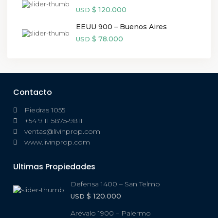
$ 120.000
USD
EEUU 900 – Buenos Aires
$ 78.000
USD
Contacto
Piedras 1055
+54 9 11 5875-9811
ventas@livinprop.com
www.livinprop.com
Ultimas Propiedades
Defensa 1400 – San Telmo
$ 120.000
USD
Arévalo 1900 – Palermo