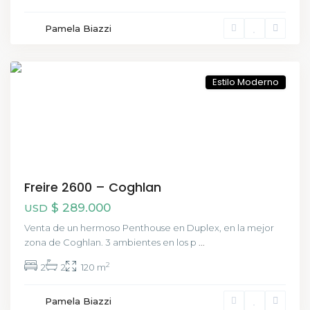
Pamela Biazzi
Coghlan
,
CABA
Estilo Moderno
Freire 2600 – Coghlan
$ 289.000
USD
Venta de un hermoso Penthouse en Duplex, en la mejor
zona de Coghlan. 3 ambientes en los p
...
2
2
2
120 m
Monserrat
Pamela Biazzi
,