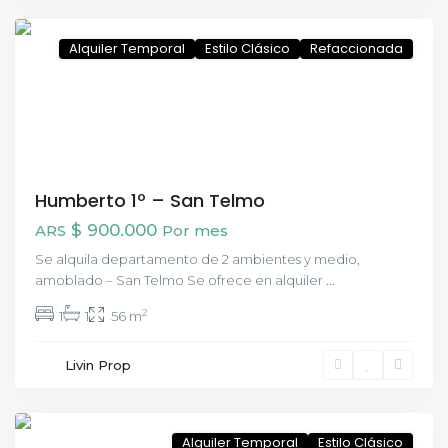
CABA
Alquiler Temporal
Estilo Clásico
Refaccionada
Humberto 1º – San Telmo
$ 900.000
ARS
Por mes
Se alquila departamento de 2 ambientes y medio,
amoblado – San Telmo Se ofrece en alquiler
...
2
1
1
56 m
Pineyro
Livin Prop
,
Buenos
Aires
Alquiler Temporal
Estilo Clásico