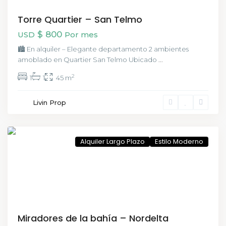
Torre Quartier – San Telmo
$ 800
USD
Por mes
🏙️ En alquiler – Elegante departamento 2 ambientes
amoblado en Quartier San Telmo Ubicado
...
2
1
1
45 m
Livin Prop
Buenos
Aires
Alquiler Largo Plazo
Estilo Moderno
Miradores de la bahía – Nordelta