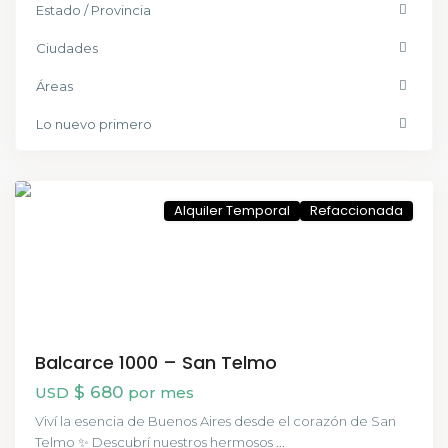
Estado / Provincia
Ciudades
Áreas
Lo nuevo primero
San
Telmo
Alquiler Temporal
Refaccionada
Balcarce 1000 – San Telmo
$ 680
USD
por mes
Viví la esencia de Buenos Aires desde el corazón de San
Telmo ✨ Descubrí nuestros hermosos
...