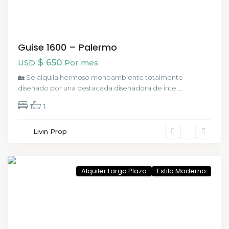
Guise 1600 – Palermo
$ 650
USD
Por mes
🏡 Se alquila hermoso monoambiente totalmente
diseñado por una destacada diseñadora de inte
...
1
1
San
Livin Prop
Telmo
,
CABA
Alquiler Largo Plazo
Estilo Moderno