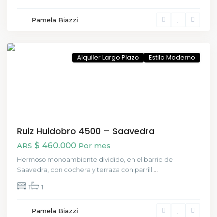
Saavedra
Pamela Biazzi
,
Buenos
Aires
Alquiler Largo Plazo
Estilo Moderno
Ruiz Huidobro 4500 – Saavedra
$ 460.000
ARS
Por mes
Hermoso monoambiente dividido, en el barrio de
Saavedra, con cochera y terraza con parrill
...
1
1
San
Pamela Biazzi