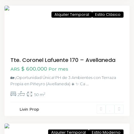
Aires
Alquiler Temporal
Estilo Clásico
Tte. Coronel Lafuente 170 – Avellaneda
$ 600.000
ARS
Por mes
🏡 ¡Oportunidad Única! PH de 3 Ambientes con Terraza
Propia en Piñeyro (Avellaneda) ☀️ ✨ Ca
...
2
2
1
50 m
San
Livin Prop
Telmo
,
CABA
Alquiler Temporal
Estilo Moderno