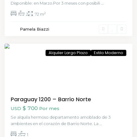
Disponible: en Marzo.Por 3 meses con posibili
...
2
1
2
72 m
Centro
Pamela Biazzi
,
Buenos
Aires
Alquiler Largo Plazo
Estilo Moderno
Paraguay 1200 – Barrio Norte
$ 700
USD
Por mes
Se alquila hermoso departamento amoblado de 3
ambientes en el corazón de Barrio Norte. La
...
2
1