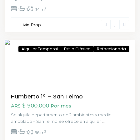
2
1
1
34 m
San
Livin Prop
Telmo
,
CABA
Alquiler Temporal
Estilo Clásico
Refaccionada
Humberto 1º – San Telmo
$ 900.000
ARS
Por mes
Se alquila departamento de 2 ambientes y medio,
amoblado – San Telmo Se ofrece en alquiler
...
2
1
1
56 m