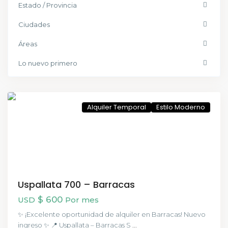
Estado / Provincia
Ciudades
Áreas
Lo nuevo primero
Barracas
,
CABA
Alquiler Temporal
Estilo Moderno
Uspallata 700 – Barracas
$ 600
USD
Por mes
✨ ¡Excelente oportunidad de alquiler en Barracas! Nuevo
ingreso ✨ 📍 Uspallata – Barracas S
...