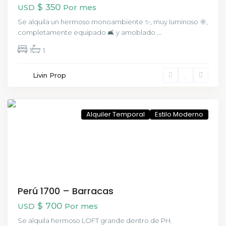
$ 350
USD
Por mes
Se alquila un hermoso monoambiente ✨, muy luminoso 🌞,
completamente equipado 🛋️ y amoblado
...
1
1
San
Livin Prop
Telmo
,
CABA
Alquiler Temporal
Estilo Moderno
Perú 1700 – Barracas
$ 700
USD
Por mes
Se alquila hermoso LOFT grande dentro de PH.