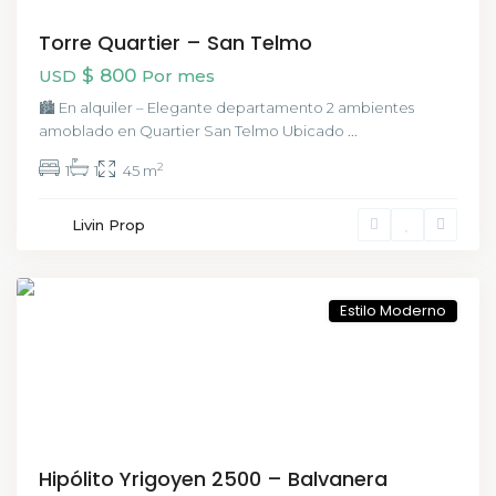
Torre Quartier – San Telmo
$ 800
USD
Por mes
🏙️ En alquiler – Elegante departamento 2 ambientes
amoblado en Quartier San Telmo Ubicado
...
2
1
1
45 m
Balvanera
Livin Prop
,
Buenos
Aires
Estilo Moderno
Hipólito Yrigoyen 2500 – Balvanera