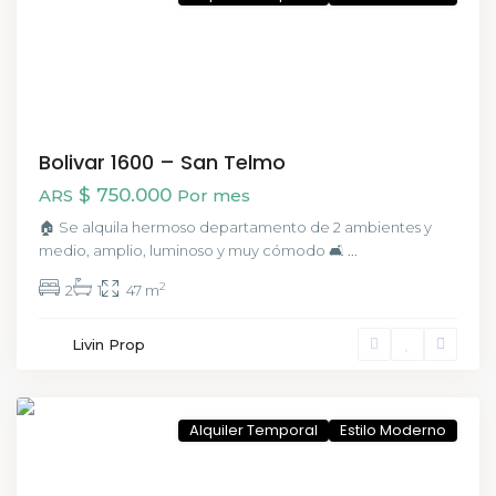
Bolivar 1600 – San Telmo
$ 750.000
ARS
Por mes
🏠 Se alquila hermoso departamento de 2 ambientes y
medio, amplio, luminoso y muy cómodo 🛋️
...
2
2
1
47 m
Livin Prop
Palermo
,
CABA
Alquiler Temporal
Estilo Moderno