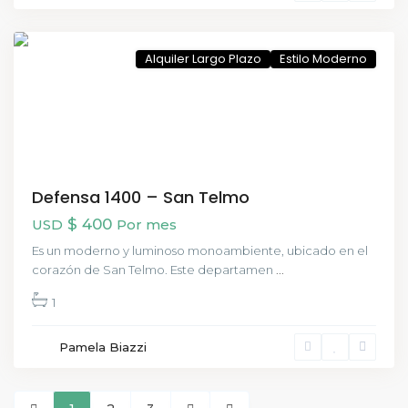
Telmo
,
CABA
Alquiler Largo Plazo
Estilo Moderno
Defensa 1400 – San Telmo
$ 400
USD
Por mes
Es un moderno y luminoso monoambiente, ubicado en el
corazón de San Telmo. Este departamen
...
1
Pamela Biazzi