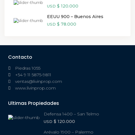
$ 120.000
USD
EEUU 900 – Buenos Aires
$ 78.000
USD
Contacto
Piedras 1055
+54 9 11 5875-9811
ventas@livinprop.com
www.livinprop.com
Ultimas Propiedades
Defensa 1400 – San Telmo
$ 120.000
USD
Arévalo 1900 – Palermo