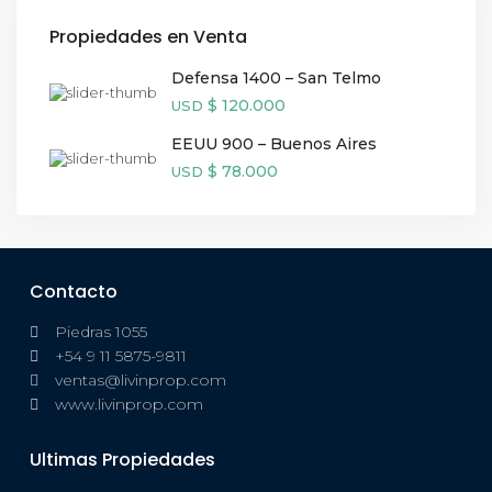
Propiedades en Venta
Defensa 1400 – San Telmo
$ 120.000
USD
EEUU 900 – Buenos Aires
$ 78.000
USD
Contacto
Piedras 1055
+54 9 11 5875-9811
ventas@livinprop.com
www.livinprop.com
Ultimas Propiedades