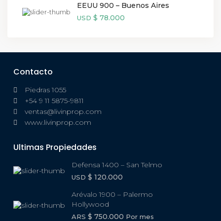
EEUU 900 – Buenos Aires
$ 78.000
USD
Contacto
Piedras 1055
+54 9 11 5875-9811
ventas@livinprop.com
www.livinprop.com
Ultimas Propiedades
Defensa 1400 – San Telmo
$ 120.000
USD
Arévalo 1900 – Palermo
Hollywood
$ 750.000
ARS
Por mes