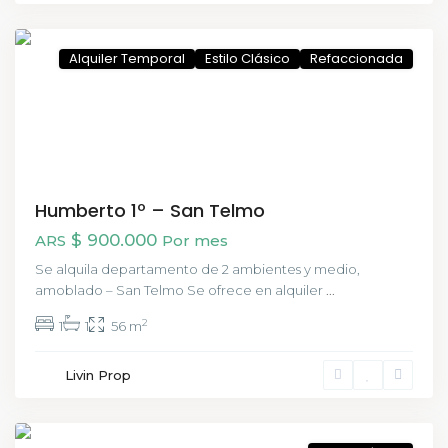
CABA
Alquiler Temporal
Estilo Clásico
Refaccionada
Humberto 1º – San Telmo
$ 900.000
ARS
Por mes
Se alquila departamento de 2 ambientes y medio,
amoblado – San Telmo Se ofrece en alquiler
...
2
1
1
56 m
Livin Prop
Devoto
,
CABA