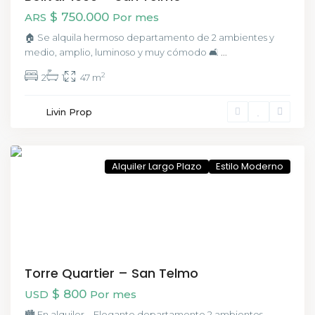
$ 750.000
ARS
Por mes
🏠 Se alquila hermoso departamento de 2 ambientes y
medio, amplio, luminoso y muy cómodo 🛋️
...
2
2
1
47 m
San
Livin Prop
Telmo
,
CABA
Alquiler Largo Plazo
Estilo Moderno
Torre Quartier – San Telmo
$ 800
USD
Por mes
🏙️ En alquiler – Elegante departamento 2 ambientes