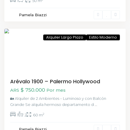
1
1
50 m
Palermo
Pamela Biazzi
Hollywood
,
CABA
Alquiler Largo Plazo
Estilo Moderno
Arévalo 1900 – Palermo Hollywood
$ 750.000
ARS
Por mes
🏡 Alquiler de 2 Ambientes – Luminoso y con Balcón
Grande Se alquila hermoso departamento d
...
2
1
2
60 m
Pamela Biazzi