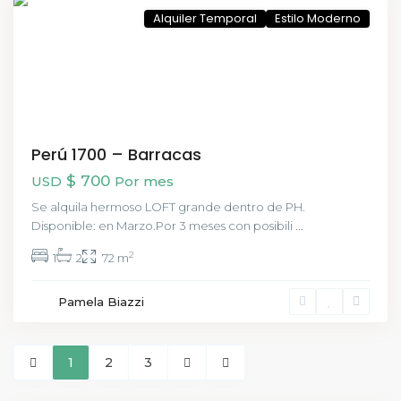
Alquiler Temporal
Estilo Moderno
Perú 1700 – Barracas
$ 700
USD
Por mes
Se alquila hermoso LOFT grande dentro de PH.
Disponible: en Marzo.Por 3 meses con posibili
...
2
1
2
72 m
Pamela Biazzi
1
2
3