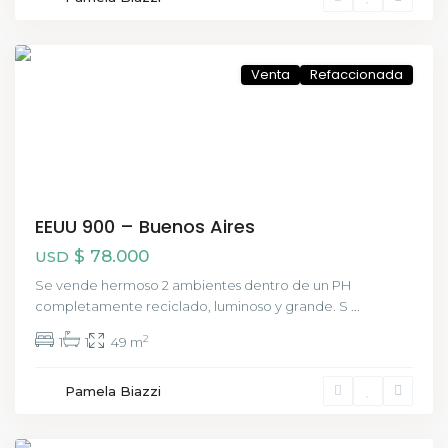
Monserrat
,
CABA
Venta
Refaccionada
EEUU 900 – Buenos Aires
$ 78.000
USD
Se vende hermoso 2 ambientes dentro de un PH
completamente reciclado, luminoso y grande. S
...
2
1
1
49 m
San
Pamela Biazzi
Telmo
,
CABA