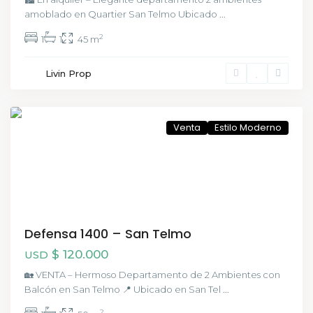
amoblado en Quartier San Telmo Ubicado
...
2
1
1
45 m
San
Livin Prop
Telmo
,
CABA
Venta
Estilo Moderno
Defensa 1400 – San Telmo
$ 120.000
USD
🏡 VENTA – Hermoso Departamento de 2 Ambientes con
Balcón en San Telmo 📍 Ubicado en San Tel
...
2