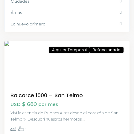
Ciudades
Áreas
Lo nuevo primero
San
Telmo
Alquiler Temporal
Refaccionada
Balcarce 1000 – San Telmo
$ 680
USD
por mes
Viví la esencia de Buenos Aires desde el corazón de San
Telmo ✨ Descubrí nuestros hermosos
...
1
1