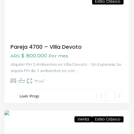
Estilo Clásico
Pareja 4700 – Villa Devoto
$ 800.000
ARS
Por mes
Alquiler PH 3 Ambientes en Villa Devoto - Sin Expensas Se
alquila PH de 3 ambientes en zon
...
2
2
1
77 m
San
Livin Prop
Telmo
,
CABA
Venta
Estilo Clásico