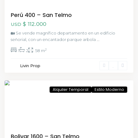
Perú 400 – San Telmo
$ 112.000
USD
🏡 Se vende magnífico departamento en un edificio
señorial, con un encantador parque arbola
...
2
1
2
58 m
San
Livin Prop
Telmo
,
CABA
Alquiler Temporal
Estilo Moderno
Bolivar 1600 – San Telmo