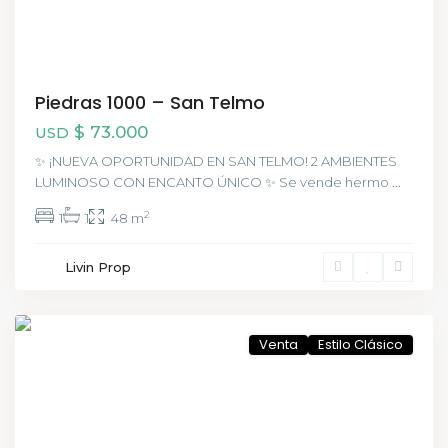
Piedras 1000 – San Telmo
$ 73.000
USD
✨ ¡NUEVA OPORTUNIDAD EN SAN TELMO! 2 AMBIENTES
LUMINOSO CON ENCANTO ÚNICO ✨ Se vende hermo
...
2
1
1
48 m
San
Livin Prop
Telmo
,
CABA
Venta
Estilo Clásico