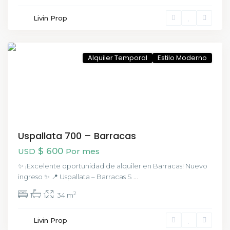
Livin Prop
Barracas
,
CABA
Alquiler Temporal
Estilo Moderno
Uspallata 700 – Barracas
$ 600
USD
Por mes
✨ ¡Excelente oportunidad de alquiler en Barracas! Nuevo
ingreso ✨ 📍 Uspallata – Barracas S
...
2
1
1
34 m
San
Livin Prop
Telmo
,