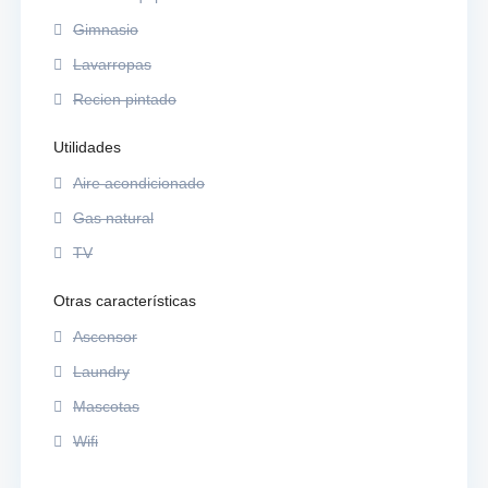
Gimnasio
Lavarropas
Recien pintado
Utilidades
Aire acondicionado
Gas natural
TV
Otras características
Ascensor
Laundry
Mascotas
Wifi