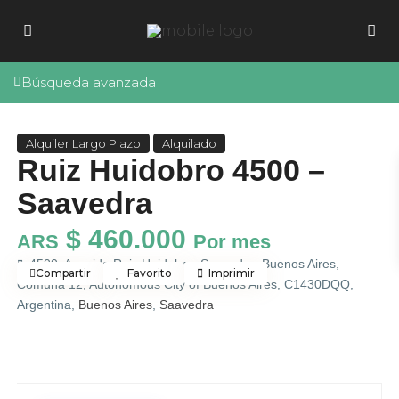
Búsqueda avanzada
Alquiler Largo Plazo
Alquilado
Ruiz Huidobro 4500 –
Saavedra
$ 460.000
ARS
Por mes
4500, Avenida Ruiz Huidobro, Saavedra, Buenos Aires,
Compartir
Favorito
Imprimir
Comuna 12, Autonomous City of Buenos Aires, C1430DQQ,
Argentina,
Buenos Aires
,
Saavedra