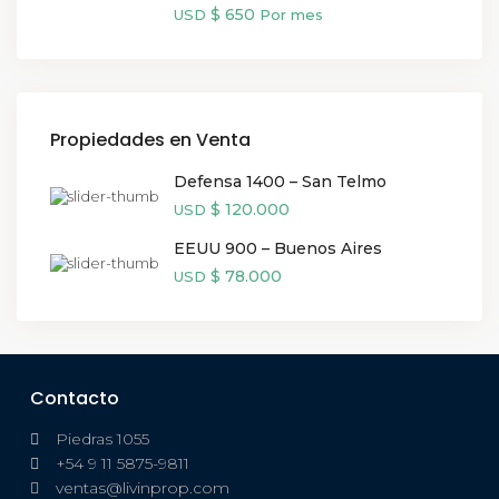
$ 650
USD
Por mes
Propiedades en Venta
Defensa 1400 – San Telmo
$ 120.000
USD
EEUU 900 – Buenos Aires
$ 78.000
USD
Contacto
Piedras 1055
+54 9 11 5875-9811
ventas@livinprop.com