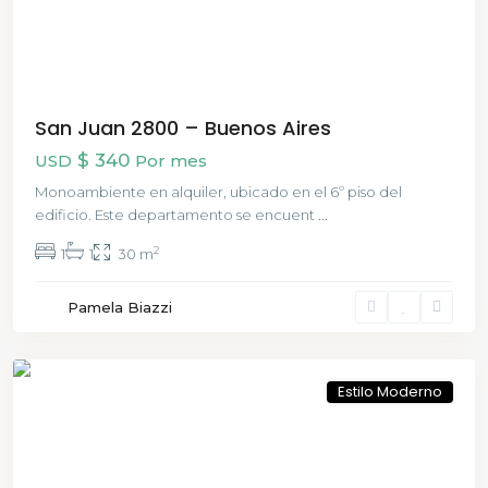
San Juan 2800 – Buenos Aires
$ 340
USD
Por mes
Monoambiente en alquiler, ubicado en el 6º piso del
edificio. Este departamento se encuent
...
2
1
1
30 m
Balvanera
Pamela Biazzi
,
Buenos
Aires
Estilo Moderno