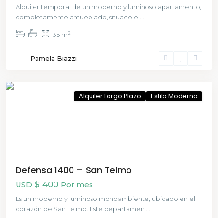
Alquiler temporal de un moderno y luminoso apartamento,
completamente amueblado, situado e
...
2
1
1
35 m
San
Pamela Biazzi
Telmo
,
CABA
Alquiler Largo Plazo
Estilo Moderno
Defensa 1400 – San Telmo
$ 400
USD
Por mes
Es un moderno y luminoso monoambiente, ubicado en el
corazón de San Telmo. Este departamen
...