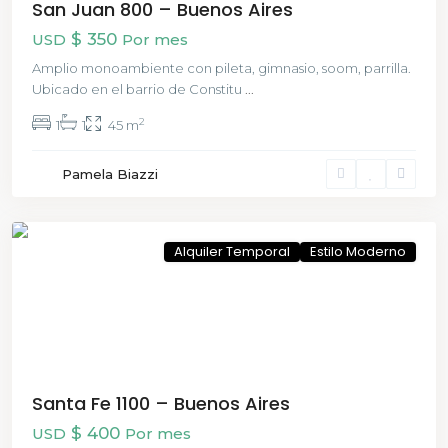
San Juan 800 – Buenos Aires
$ 350
USD
Por mes
Amplio monoambiente con pileta, gimnasio, soom, parrilla.
Ubicado en el barrio de Constitu
...
2
1
1
45 m
Recoleta
Pamela Biazzi
,
Buenos
Aires
Alquiler Temporal
Estilo Moderno
Santa Fe 1100 – Buenos Aires
$ 400
USD
Por mes