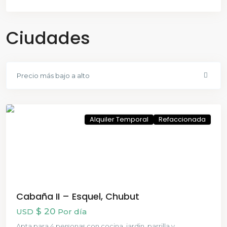
Ciudades
Precio más bajo a alto
Esquel
Alquiler Temporal
Refaccionada
Cabaña II – Esquel, Chubut
$ 20
USD
Por día
Apta para 4 personas con cocina, jardin, parrilla y