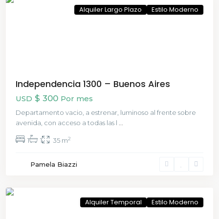
Alquiler Largo Plazo
Estilo Moderno
Independencia 1300 – Buenos Aires
$ 300
USD
Por mes
Departamento vacio, a estrenar, luminoso al frente sobre
avenida, con acceso a todas las l
...
2
1
1
35 m
San
Cristóbal
Pamela Biazzi
,
Buenos
Aires
Alquiler Temporal
Estilo Moderno