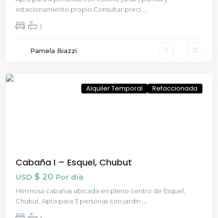
estacionamiento propio.Consultar preci
...
1
1
Pamela Biazzi
Esquel
Alquiler Temporal
Refaccionada
Cabaña I – Esquel, Chubut
$ 20
USD
Por día
Hermosa cabañas ubicada en pleno centro de Esquel,
Chubut. Apta para 3 personas con jardin
...