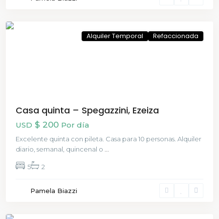
Buenos
Aires
Alquiler Temporal
Refaccionada
Casa quinta – Spegazzini, Ezeiza
$ 200
USD
Por día
Excelente quinta con pileta. Casa para 10 personas. Alquiler
diario, semanal, quincenal o
...
5
2
Constitución
Pamela Biazzi
,
Buenos
Aires