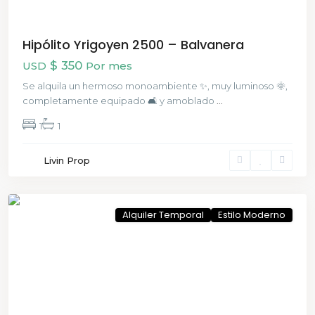
Hipólito Yrigoyen 2500 – Balvanera
$ 350
USD
Por mes
Se alquila un hermoso monoambiente ✨, muy luminoso 🌞,
completamente equipado 🛋️ y amoblado
...
1
1
Constitución
Livin Prop
,
Buenos
Aires
Alquiler Temporal
Estilo Moderno