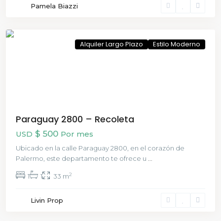
Pamela Biazzi
Recoleta
,
CABA
Alquiler Largo Plazo
Estilo Moderno
Paraguay 2800 – Recoleta
$ 500
USD
Por mes
Ubicado en la calle Paraguay 2800, en el corazón de
Palermo, este departamento te ofrece u
...
2
1
1
33 m
Livin Prop