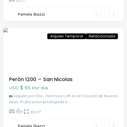
1
1
San
Pamela Biazzi
Nicolas
,
CABA
Alquiler Temporal
Refaccionada
Perón 1200 – San Nicolas
$ 65
USD
Por día
🏡 Alquiler por Día – Hermoso Loft en el Corazón de Buenos
Aires 📍 Ubicación privilegiada e
...
2
1
1
65 m
Ezeiza
Pamela Biazzi
,