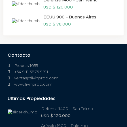
Defensa 1400 – San Telmo
$ 120.000
USD
EEUU 900 – Buenos Aires
$ 78.000
USD
Contacto
Piedras 1055
+54 9 11 5875-9811
ventas@livinprop.com
www.livinprop.com
Ultimas Propiedades
Defensa 1400 – San Telmo
$ 120.000
USD
Arévalo 1900 – Palermo