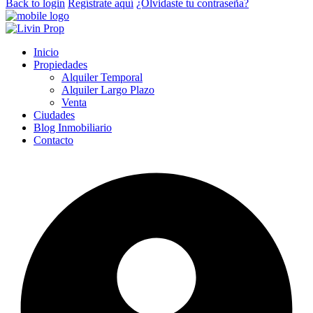
Back to login
Regístrate aquí
¿Olvidaste tu contraseña?
Inicio
Propiedades
Alquiler Temporal
Alquiler Largo Plazo
Venta
Ciudades
Blog Inmobiliario
Contacto