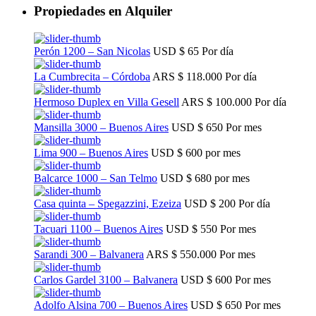
Propiedades en Alquiler
Perón 1200 – San Nicolas
USD
$ 65
Por día
La Cumbrecita – Córdoba
ARS
$ 118.000
Por día
Hermoso Duplex en Villa Gesell
ARS
$ 100.000
Por día
Mansilla 3000 – Buenos Aires
USD
$ 650
Por mes
Lima 900 – Buenos Aires
USD
$ 600
por mes
Balcarce 1000 – San Telmo
USD
$ 680
por mes
Casa quinta – Spegazzini, Ezeiza
USD
$ 200
Por día
Tacuari 1100 – Buenos Aires
USD
$ 550
Por mes
Sarandi 300 – Balvanera
ARS
$ 550.000
Por mes
Carlos Gardel 3100 – Balvanera
USD
$ 600
Por mes
Adolfo Alsina 700 – Buenos Aires
USD
$ 650
Por mes