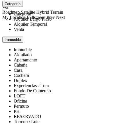
open map
Categoría
Ver
Roadmap
Satellite
Hybrid
Terrain
Categoría
My Location
Fullscreen
Prev
Next
Alquiler Largo Plazo
Alquiler Temporal
Venta
Immueble
Immueble
Alquilado
Apartamento
Cabaña
Casa
Cochera
Duplex
Experiencias - Tour
Fondo De Comercio
LOFT
Oficina
Permuto
PH
RESERVADO
Terreno / Lote