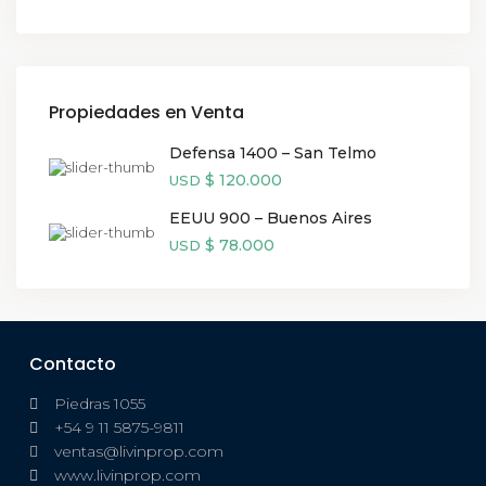
Propiedades en Venta
Defensa 1400 – San Telmo
$ 120.000
USD
EEUU 900 – Buenos Aires
$ 78.000
USD
Contacto
Piedras 1055
+54 9 11 5875-9811
ventas@livinprop.com
www.livinprop.com